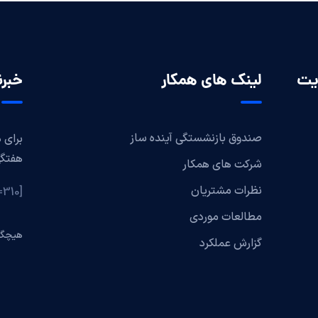
یت
لینک های همکار
خبرن
صندوق بازنشستگی آینده ساز
برای 
هفتگی
شرکت های همکار
نظرات مشتریان
[mc4wp_form id=310]
مطالعات موردی
هیچگو
گزارش عملکرد