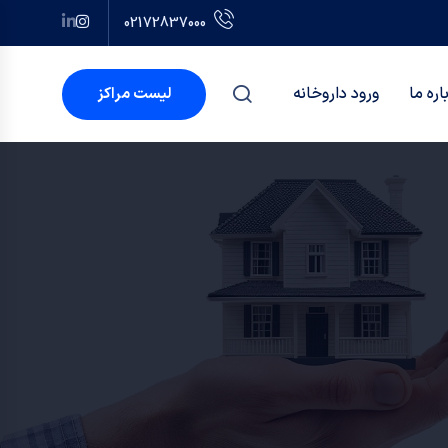
02172837000
اره ما
ورود داروخانه
لیست مراکز